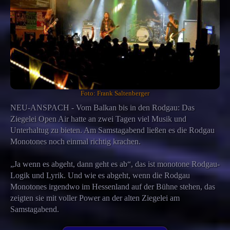
Foto: Frank Saltenberger
NEU-ANSPACH - Vom Balkan bis in den Rodgau: Das
Ziegelei Open Air hatte an zwei Tagen viel Musik und
Unterhaltug zu bieten. Am Samstagabend ließen es die Rodgau
Monotones noch einmal richtig krachen.
„Ja wenn es abgeht, dann geht es ab“, das ist monotone Rodgau-
Logik und Lyrik. Und wie es abgeht, wenn die Rodgau
Monotones irgendwo im Hessenland auf der Bühne stehen, das
zeigten sie mit voller Power an der alten Ziegelei am
Samstagabend.