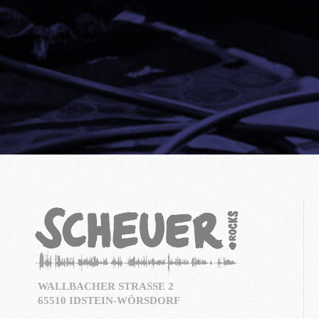
WALLBACHER STRASSE 2
65510 IDSTEIN-WÖRSDORF