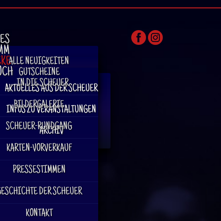
LES
MM
CKE
ALLE NEUIGKEITEN
UCH
GUTSCHEINE
. . . IN DIE SCHEUER
AKTUELLES AUS DER SCHEUER
BILDERGALERIE
INFOS ZU VERANSTALTUNGEN
SCHEUER-RUNDGANG
ARCHIV
KARTEN-VORVERKAUF
PRESSESTIMMEN
GESCHICHTE DER SCHEUER
KONTAKT