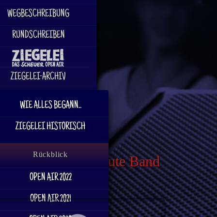
WEGBESCHREIBUNG
RUNDSCHREIBEN
ZIEGELEI-ARCHIV
WIE ALLES BEGANN...
ZIEGELEI HISTORISCH
Rückblick
ds Bob Marley Tribute Band
OPEN AIR 2022
OPEN AIR 2021
eitere Infos