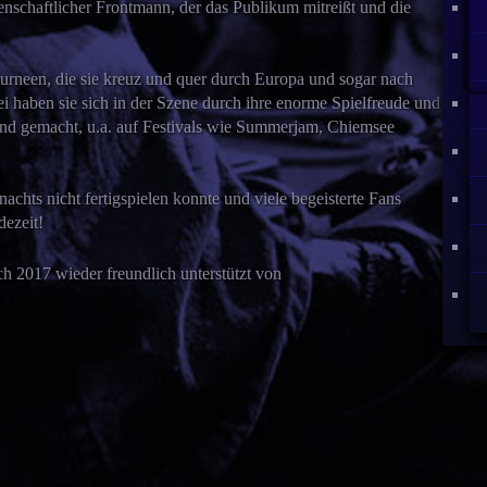
enschaftlicher Frontmann, der das Publikum mitreißt und die
ww
urneen, die sie kreuz und quer durch Europa und sogar nach
On
 haben sie sich in der Szene durch ihre enorme Spielfreude und
nd gemacht, u.a. auf Festivals wie Summerjam, Chiemsee
achts nicht fertigspielen konnte und viele begeisterte Fans
dezeit!
h 2017 wieder freundlich unterstützt von