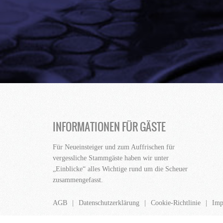
INFORMATIONEN FÜR GÄSTE
Für Neueinsteiger und zum Auffrischen für
vergessliche Stammgäste haben wir unter
„Einblicke“ alles Wichtige rund um die Scheuer
zusammengefasst.
AGB
Datenschutzerklärung
Cookie-Richtlinie
Imp
Scheuer - dein Kult-Club für Live-Musik, Disco & Party i