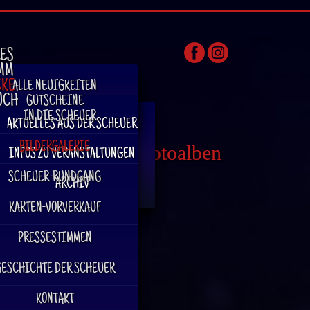
LES
MM
CKE
ALLE NEUIGKEITEN
UCH
GUTSCHEINE
. . . IN DIE SCHEUER
AKTUELLES AUS DER SCHEUER
BILDERGALERIE
Scheuer Fotoalben
INFOS ZU VERANSTALTUNGEN
SCHEUER-RUNDGANG
ARCHIV
KARTEN-VORVERKAUF
PRESSESTIMMEN
GESCHICHTE DER SCHEUER
KONTAKT