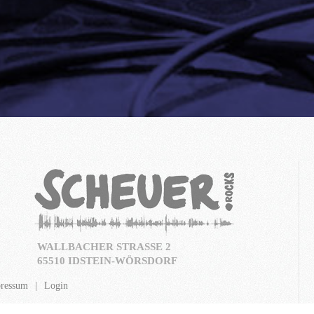
WALLBACHER STRASSE 2
65510 IDSTEIN-WÖRSDORF
ressum
Login
m Taunus
©
2026