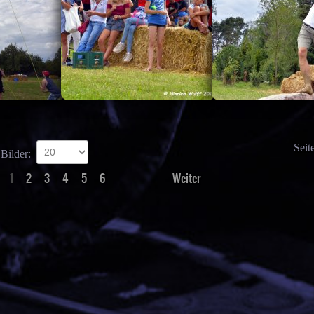
Seit
 Bilder:
1
2
3
4
5
6
Weiter